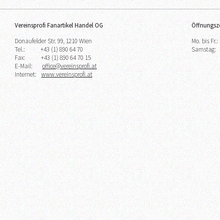
Vereinsprofi Fanartikel Handel OG
Öffnungsze
Donaufelder Str. 99, 1210 Wien
Mo. bis Fr.:
Tel.:
+43 (1) 890 64 70
Samstag:
Fax:
+43 (1) 890 64 70 15
E-Mail:
office@vereinsprofi.at
Internet:
www.vereinsprofi.at